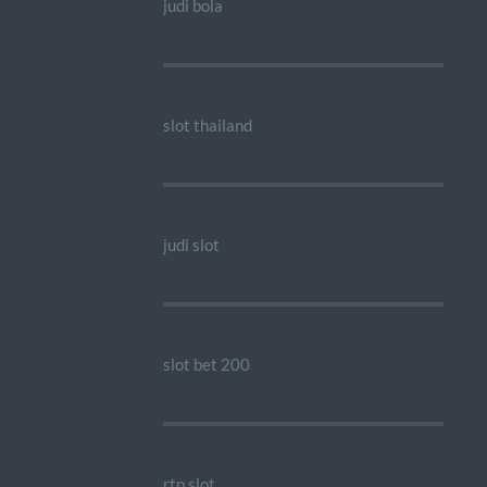
judi bola
slot thailand
judi slot
slot bet 200
rtp slot