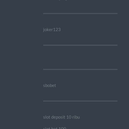
joker123
sbobet
slot deposit 10 ribu
slot bet 100