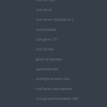
slot nexus
slot server thailand no 1
slot kamboja
slot gacor 777
slot 10 ribu
gates of olympus
spaceman slot
starlight princess slot
slot bonus new member
slot garansi kekalahan 100