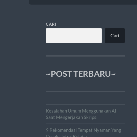
CARI
Cari
~POST TERBARU~
Kesalahan Umum Menggunakan AI
Saat Mengerjakan Skripsi
9 Rekomendasi Tempat Nyaman Yang
Cocok Untuk Belajar